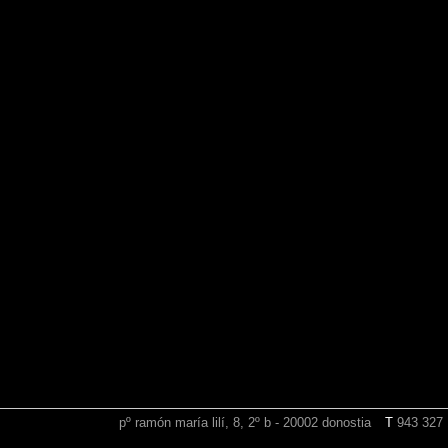
pº ramón maría lilí, 8, 2º b - 20002 donostia
T
943 327